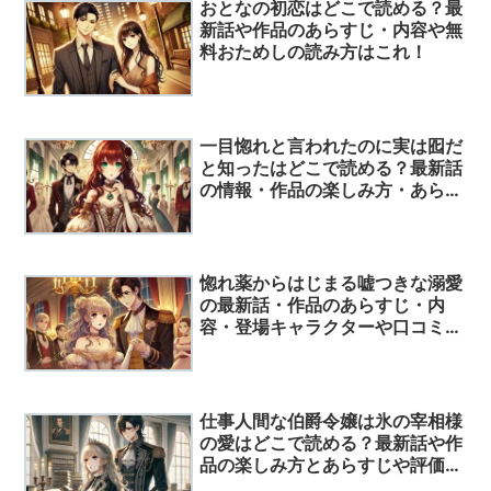
おとなの初恋はどこで読める？最
新話や作品のあらすじ・内容や無
料おためしの読み方はこれ！
一目惚れと言われたのに実は囮だ
と知ったはどこで読める？最新話
の情報・作品の楽しみ方・あらす
じ・見どころ・読んでみた人の評
価を一挙紹介！
惚れ薬からはじまる嘘つきな溺愛
の最新話・作品のあらすじ・内
容・登場キャラクターや口コミ評
価について徹底解説！
仕事人間な伯爵令嬢は氷の宰相様
の愛はどこで読める？最新話や作
品の楽しみ方とあらすじや評価に
ついて徹底解説！