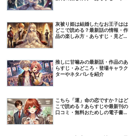
バレ・口コミ評価についてまとめ
ました！
灰被り姫は結婚したなお王子はは
どこで読める？最新話の情報・作
品の楽しみ方・あらすじ・見どこ
ろ・読んでみた人の評価を一挙紹
介！
推しに甘噛みの最新話・作品のあ
らすじ・みどころ・登場キャラク
ターやネタバレを紹介
こちら「運」命の恋ですか？はど
こで読める？あらすじや最新刊の
口コミ・無料おためしの電子書籍
などを一挙に公開！