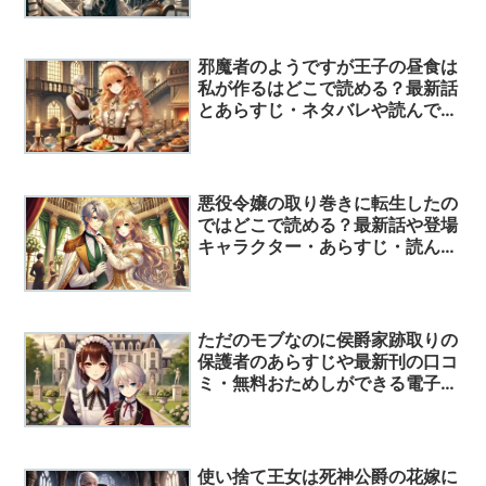
邪魔者のようですが王子の昼食は
私が作るはどこで読める？最新話
とあらすじ・ネタバレや読んでみ
た人の評価からわかった作品の魅
力！
悪役令嬢の取り巻きに転生したの
ではどこで読める？最新話や登場
キャラクター・あらすじ・読んで
みた人の口コミ評価について解
説！
ただのモブなのに侯爵家跡取りの
保護者のあらすじや最新刊の口コ
ミ・無料おためしができる電子書
籍などを一挙に公開！
使い捨て王女は死神公爵の花嫁に