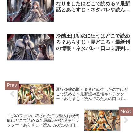
なりましたはどこで読める？最新
話とあらすじ・ネタバレや読んで
みた人の評価からわかった作品の
魅力！
冷酷王は初恋に狂うはどこで読め
る？あらすじ・見どころ・最新刊
の情報・ネタバレ・口コミ評判は
ここ！
悪役令嬢の取り巻きに転生したのではど
こで読める？最新話や登場キャラクタ
ー・あらすじ・読んでみた人の口コミ評
価について解説！
旦那のファンに殺されたモブ聖女は現代
飯はどこで読める？最新話や登場キャラ
クター・あらすじ・読んでみた人の口コ
ミ評価について解説！