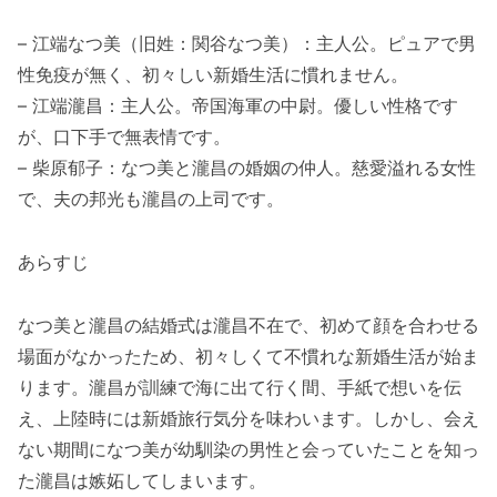
– 江端なつ美（旧姓：関谷なつ美）：主人公。ピュアで男
性免疫が無く、初々しい新婚生活に慣れません。
– 江端瀧昌：主人公。帝国海軍の中尉。優しい性格です
が、口下手で無表情です。
– 柴原郁子：なつ美と瀧昌の婚姻の仲人。慈愛溢れる女性
で、夫の邦光も瀧昌の上司です。
あらすじ
なつ美と瀧昌の結婚式は瀧昌不在で、初めて顔を合わせる
場面がなかったため、初々しくて不慣れな新婚生活が始ま
ります。瀧昌が訓練で海に出て行く間、手紙で想いを伝
え、上陸時には新婚旅行気分を味わいます。しかし、会え
ない期間になつ美が幼馴染の男性と会っていたことを知っ
た瀧昌は嫉妬してしまいます。