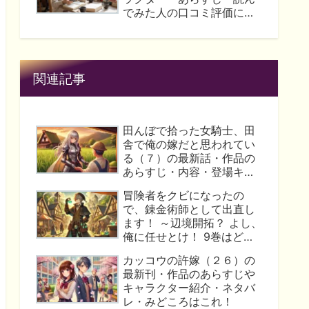
らすじ・内容や無料おため
でみた人の口コミ評価につ
しの読み方はこれ！
いて解説！
関連記事
田んぼで拾った女騎士、田
舎で俺の嫁だと思われてい
る（７）の最新話・作品の
あらすじ・内容・登場キャ
ラクターや口コミ評価につ
冒険者をクビになったの
いて徹底解説！
で、錬金術師として出直し
ます！ ～辺境開拓？ よし、
俺に任せとけ！ 9巻はどこ
で読める？最新話や作品の
カッコウの許嫁（２６）の
あらすじ・内容や無料おた
最新刊・作品のあらすじや
めしの読み方はこれ！
キャラクター紹介・ネタバ
レ・みどころはこれ！