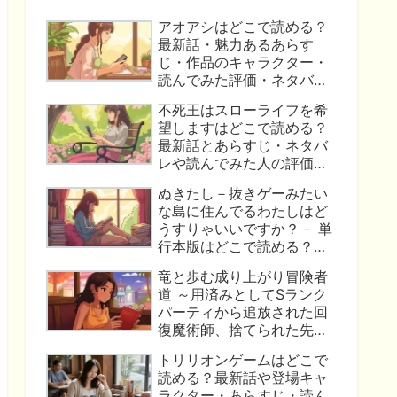
アオアシはどこで読める？
最新話・魅力あるあらす
じ・作品のキャラクター・
読んでみた評価・ネタバレ
はこれ！
不死王はスローライフを希
望しますはどこで読める？
最新話とあらすじ・ネタバ
レや読んでみた人の評価か
らわかった作品の魅力！
ぬきたし－抜きゲーみたい
な島に住んでるわたしはど
うすりゃいいですか？－ 単
行本版はどこで読める？最
新刊の楽しみ方・あらす
竜と歩む成り上がり冒険者
じ・ネタバレ・口コミ評価
道 ～用済みとしてSランク
についてまとめました！
パーティから追放された回
復魔術師、捨てられた先で
最強の神竜を復活させてし
トリリオンゲームはどこで
まう～ コミック版はどこで
読める？最新話や登場キャ
読める？最新話や作品のあ
ラクター・あらすじ・読ん