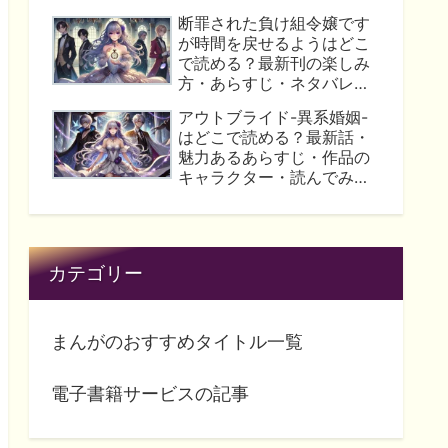
みた人の口コミ評価につい
断罪された負け組令嬢です
て解説！
が時間を戻せるようはどこ
で読める？最新刊の楽しみ
方・あらすじ・ネタバレ・
口コミ評価についてまとめ
アウトブライド-異系婚姻-
ました！
はどこで読める？最新話・
魅力あるあらすじ・作品の
キャラクター・読んでみた
評価・ネタバレはこれ！
カテゴリー
まんがのおすすめタイトル一覧
電子書籍サービスの記事