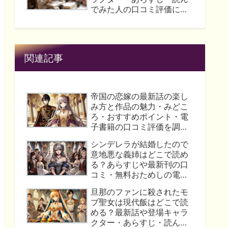
らすじ・内容や無料おため
でみた人の口コミ評価につ
しの読み方はこれ！
いて解説！
関連記事
帝国の恋嫁の最新話の楽し
み方と作品の魅力・みどこ
ろ・おすすめポイント・電
子書籍の口コミ評価を調査
してみた！
シンデレラが結婚したので
意地悪な義姉はどこで読め
る？あらすじや最新刊の口
コミ・無料おためしの電子
書籍などを一挙に公開！
旦那のファンに殺されたモ
ブ聖女は現代飯はどこで読
める？最新話や登場キャラ
クター・あらすじ・読んで