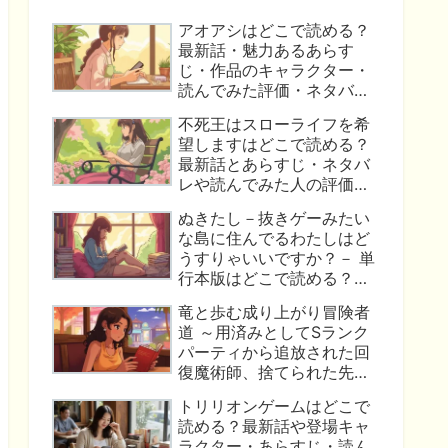
アオアシはどこで読める？
最新話・魅力あるあらす
じ・作品のキャラクター・
読んでみた評価・ネタバレ
はこれ！
不死王はスローライフを希
望しますはどこで読める？
最新話とあらすじ・ネタバ
レや読んでみた人の評価か
らわかった作品の魅力！
ぬきたし－抜きゲーみたい
な島に住んでるわたしはど
うすりゃいいですか？－ 単
行本版はどこで読める？最
新刊の楽しみ方・あらす
竜と歩む成り上がり冒険者
じ・ネタバレ・口コミ評価
道 ～用済みとしてSランク
についてまとめました！
パーティから追放された回
復魔術師、捨てられた先で
最強の神竜を復活させてし
トリリオンゲームはどこで
まう～ コミック版はどこで
読める？最新話や登場キャ
読める？最新話や作品のあ
ラクター・あらすじ・読ん