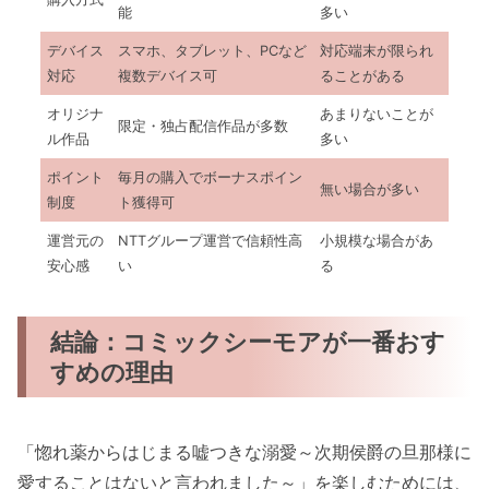
能
多い
デバイス
スマホ、タブレット、PCなど
対応端末が限られ
対応
複数デバイス可
ることがある
オリジナ
あまりないことが
限定・独占配信作品が多数
ル作品
多い
ポイント
毎月の購入でボーナスポイン
無い場合が多い
制度
ト獲得可
運営元の
NTTグループ運営で信頼性高
小規模な場合があ
安心感
い
る
結論：コミックシーモアが一番おす
すめの理由
「惚れ薬からはじまる嘘つきな溺愛～次期侯爵の旦那様に
愛することはないと言われました～」を楽しむためには、