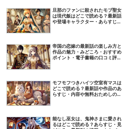
旦那のファンに殺されたモブ聖女
は現代飯はどこで読める？最新話
や登場キャラクター・あらすじ・
読んでみた人の口コミ評価につい
て解説！
帝国の恋嫁の最新話の楽しみ方と
作品の魅力・みどころ・おすすめ
ポイント・電子書籍の口コミ評価
を調査してみた！
モフモフつきハイツ空室有マスは
どこで読める？最新話や作品のあ
らすじ・内容や無料おためしの読
み方はこれ！
能なし巫女は、鬼神さまに愛され
るはどこで読める？あらすじ・見