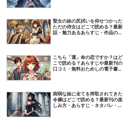
ころ・読んでみた人の評価を一挙
紹介！
聖女の妹の尻拭いを仰せつかった
ただの侍女はどこで読める？最新
話・魅力あるあらすじ・作品のキ
ャラクター・読んでみた評価・ネ
タバレはこれ！
こちら「運」命の恋ですか？はど
こで読める？あらすじや最新刊の
口コミ・無料おためしの電子書籍
などを一挙に公開！
病弱な妹に全てを搾取されてきた
令嬢はどこで読める？最新刊の楽
しみ方・あらすじ・ネタバレ・口
コミ評価についてまとめました！