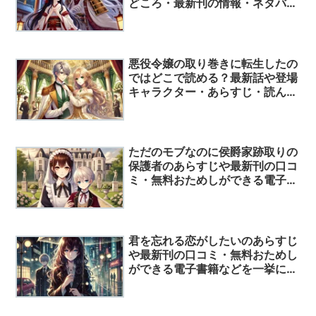
どころ・最新刊の情報・ネタバ
レ・口コミ評判はここ！
悪役令嬢の取り巻きに転生したの
ではどこで読める？最新話や登場
キャラクター・あらすじ・読んで
みた人の口コミ評価について解
説！
ただのモブなのに侯爵家跡取りの
保護者のあらすじや最新刊の口コ
ミ・無料おためしができる電子書
籍などを一挙に公開！
君を忘れる恋がしたいのあらすじ
や最新刊の口コミ・無料おためし
ができる電子書籍などを一挙に公
開！