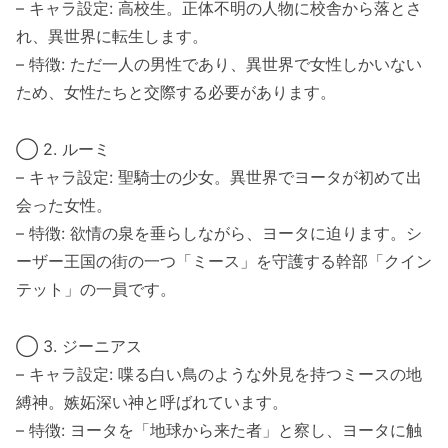
– キャラ設定: 高校生。正体不明の人物に校舎から落とさ
れ、異世界に転生します。
– 特徴: ただ一人の男性であり、異世界で女性しかいない
ため、女性たちと交際する必要があります。
◯ 2. ルーミ
– キャラ設定: 聖騎士の少女。異世界でヨータが初めて出
会った女性。
– 特徴: 欲情の泉を垂らしながら、ヨータに迫ります。シ
ーザー王国の街の一つ「ミース」を守護する幹部「クイン
テット」の一員です。
◯ 3. ジーニアス
– キャラ設定: 喋る白い鳥のような外見を持つミースの地
縛神。嫉妬深い神と呼ばれています。
– 特徴: ヨータを「地球から来た者」と察し、ヨータに触