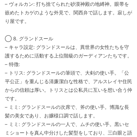
– ヴォルカン: 打ち捨てられた砂漠神殿の地縛神。眼帯を
嵌めたトカゲのような外見で、関西弁で話します。寂しが
り屋です。
◯ 8. グランドスール
– キャラ設定: グランドスールは、異世界の女性たちを守
護するために活動する上位階級のガーディアンたちです。
– 特徴:
– トリス: グランドスールの筆頭で、大剣の使い手。「公
平公正」を重んじる清廉潔白な性格で、アルスレイヤ住民
からの信頼は厚い。トリスとは公私共に互いを想い合う仲
です。
– ミミ: グランドスールの次席で、斧の使い手。博識な長
髪の美女であり、お嬢様口調で話します。
– ミミ: グランドスールの一人で、ムチの使い手。黒いセ
ミショートを真ん中分けした髪型をしており、三白眼と語