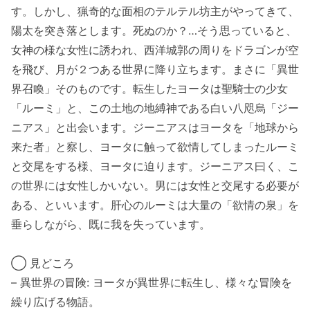
す。しかし、猟奇的な面相のテルテル坊主がやってきて、
陽太を突き落とします。死ぬのか？…そう思っていると、
女神の様な女性に誘われ、西洋城郭の周りをドラゴンが空
を飛び、月が２つある世界に降り立ちます。まさに「異世
界召喚」そのものです。転生したヨータは聖騎士の少女
「ルーミ」と、この土地の地縛神である白い八咫烏「ジー
ニアス」と出会います。ジーニアスはヨータを「地球から
来た者」と察し、ヨータに触って欲情してしまったルーミ
と交尾をする様、ヨータに迫ります。ジーニアス曰く、こ
の世界には女性しかいない。男には女性と交尾する必要が
ある、といいます。肝心のルーミは大量の「欲情の泉」を
垂らしながら、既に我を失っています。
◯ 見どころ
– 異世界の冒険: ヨータが異世界に転生し、様々な冒険を
繰り広げる物語。