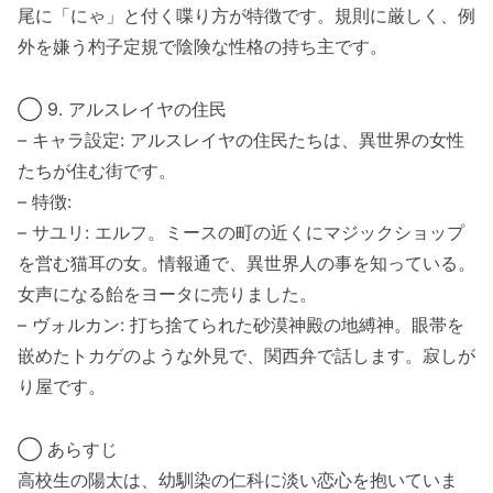
尾に「にゃ」と付く喋り方が特徴です。規則に厳しく、例
外を嫌う杓子定規で陰険な性格の持ち主です。
◯ 9. アルスレイヤの住民
– キャラ設定: アルスレイヤの住民たちは、異世界の女性
たちが住む街です。
– 特徴:
– サユリ: エルフ。ミースの町の近くにマジックショップ
を営む猫耳の女。情報通で、異世界人の事を知っている。
女声になる飴をヨータに売りました。
– ヴォルカン: 打ち捨てられた砂漠神殿の地縛神。眼帯を
嵌めたトカゲのような外見で、関西弁で話します。寂しが
り屋です。
◯ あらすじ
高校生の陽太は、幼馴染の仁科に淡い恋心を抱いていま