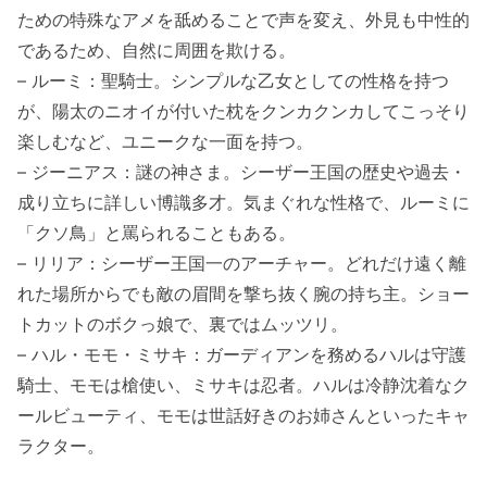
ための特殊なアメを舐めることで声を変え、外見も中性的
であるため、自然に周囲を欺ける。
– ルーミ：聖騎士。シンプルな乙女としての性格を持つ
が、陽太のニオイが付いた枕をクンカクンカしてこっそり
楽しむなど、ユニークな一面を持つ。
– ジーニアス：謎の神さま。シーザー王国の歴史や過去・
成り立ちに詳しい博識多才。気まぐれな性格で、ルーミに
「クソ鳥」と罵られることもある。
– リリア：シーザー王国一のアーチャー。どれだけ遠く離
れた場所からでも敵の眉間を撃ち抜く腕の持ち主。ショー
トカットのボクっ娘で、裏ではムッツリ。
– ハル・モモ・ミサキ：ガーディアンを務めるハルは守護
騎士、モモは槍使い、ミサキは忍者。ハルは冷静沈着なク
ールビューティ、モモは世話好きのお姉さんといったキャ
ラクター。