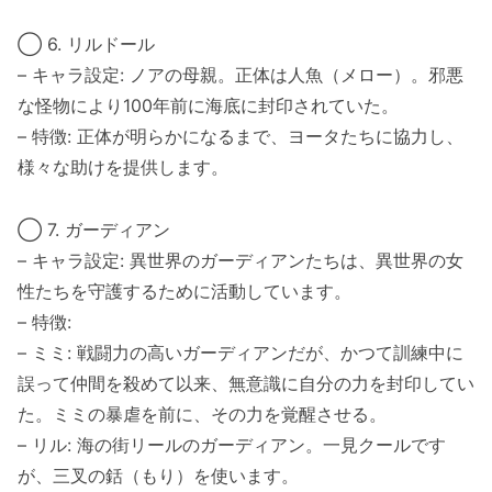
◯ 6. リルドール
– キャラ設定: ノアの母親。正体は人魚（メロー）。邪悪
な怪物により100年前に海底に封印されていた。
– 特徴: 正体が明らかになるまで、ヨータたちに協力し、
様々な助けを提供します。
◯ 7. ガーディアン
– キャラ設定: 異世界のガーディアンたちは、異世界の女
性たちを守護するために活動しています。
– 特徴:
– ミミ: 戦闘力の高いガーディアンだが、かつて訓練中に
誤って仲間を殺めて以来、無意識に自分の力を封印してい
た。ミミの暴虐を前に、その力を覚醒させる。
– リル: 海の街リールのガーディアン。一見クールです
が、三叉の銛（もり）を使います。