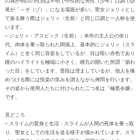
の為か明白の性別は不明で中性的な男性（少年）口調で語
尾が「～ぞ（ゾ）」になる場面が多い。聖女ジェリィとし
て振る舞う際はジェリィ〈生前〉と同じ口調と一人称を使
います。
– ジェリィ・アスピック（生前）：本作の主人公の依り
代。肉体を乗っ取られた関係上、基本的にジェリィ（スラ
イム）と全く同じ容姿をしているが、目は暗い赤色であり
瞳のハイライトも極端に小さく、瞳孔の開いた所謂「据わ
った目」をしています。普段は澄ましているが、他人を痛
めつける際には悦楽の笑みを讃えながら拷問を行います。
その姿から使用人たちに付けられた二つ名は「極悪令嬢」
です。
見どころ
– スライムの変身と生活：スライムが人間の死体を乗っ取
り、聖女としての生活を送る様子が描かれています。スラ