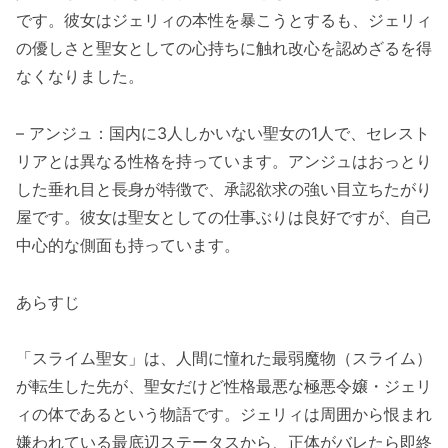
です。彼女はジェリィの本性を暴こうとするも、ジェリィ
の優しさと聖女としての心持ちに触れ改心を認めざるを得
なくなりました。
– アンジュ：国内に3人しかいない聖女の1人で、セレスト
リアとは異なる性格を持っています。アンジュはおっとり
した垂れ目と長身が特徴で、承認欲求の強い目立ちたがり
屋です。彼女は聖女としての仕事ぶりは良好ですが、自己
中心的な側面も持っています。
あらすじ
「スライム聖女」は、人間に憧れた最弱魔物（スライム）
が転生した先が、聖女だけど性格最悪な極悪令嬢・ジェリ
ィの体であるという物語です。ジェリィは周囲から恨まれ
嫌われている最底辺ステータスから、正体がバレたら即終