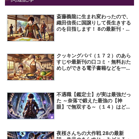
斎藤義龍に生まれ変わったので、
織田信長に国譲りして長生きする
のを目指します！ 8の最新刊・作
品のあらすじやキャラクター紹
介・ネタバレ・みどころはこれ！
クッキングパパ（１７２）のあら
すじや最新刊の口コミ・無料おた
めしができる電子書籍などを一挙
に公開！
不遇職【鑑定士】が実は最強だっ
た ～奈落で鍛えた最強の【神
眼】で無双する～（１４）はどこ
で読める？最新話や話題の登場キ
ャラクター・ネタバレや読んでみ
た人の口コミ評価を徹底解説！
夜桜さんちの大作戦 28の最新