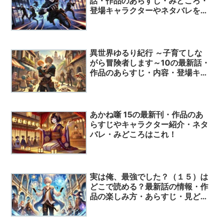
話・作品のあらすじ・みどころ・
登場キャラクターやネタバレを紹
介
異世界ゆるり紀行 ～子育てしな
がら冒険者します～10の最新話・
作品のあらすじ・内容・登場キャ
ラクターや口コミ評価について徹
底解説！
あかね噺 15の最新刊・作品のあ
らすじやキャラクター紹介・ネタ
バレ・みどころはこれ！
実は俺、最強でした？（１５）は
どこで読める？最新話の情報・作
品の楽しみ方・あらすじ・見どこ
ろ・読んでみた人の評価を一挙紹
介！