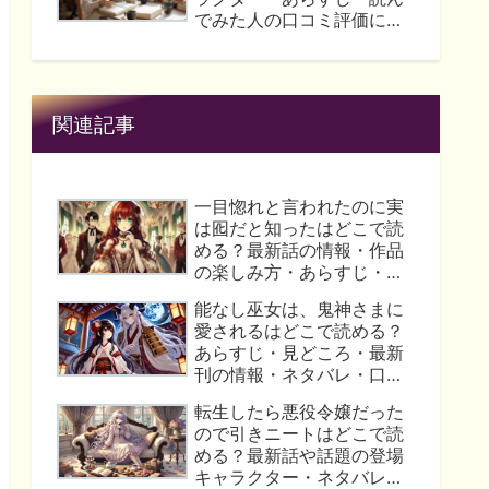
らすじ・内容や無料おため
でみた人の口コミ評価につ
しの読み方はこれ！
いて解説！
関連記事
一目惚れと言われたのに実
は囮だと知ったはどこで読
める？最新話の情報・作品
の楽しみ方・あらすじ・見
どころ・読んでみた人の評
能なし巫女は、鬼神さまに
価を一挙紹介！
愛されるはどこで読める？
あらすじ・見どころ・最新
刊の情報・ネタバレ・口コ
ミ評判はここ！
転生したら悪役令嬢だった
ので引きニートはどこで読
める？最新話や話題の登場
キャラクター・ネタバレや