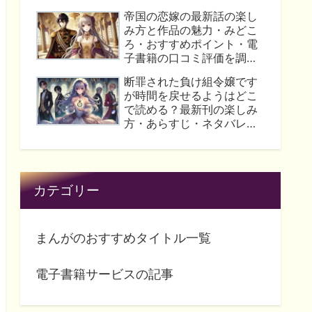
読んでみた人の口コミ評価
帝国の恋嫁の最新話の楽し
を徹底解説！
み方と作品の魅力・みどこ
ろ・おすすめポイント・電
子書籍の口コミ評価を調査
してみた！
断罪された負け組令嬢です
が時間を戻せるようはどこ
で読める？最新刊の楽しみ
方・あらすじ・ネタバレ・
口コミ評価についてまとめ
ました！
カテゴリー
まんがのおすすめタイトル一覧
電子書籍サービスの記事