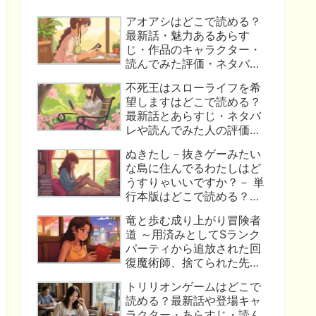
アオアシはどこで読める？
最新話・魅力あるあらす
じ・作品のキャラクター・
読んでみた評価・ネタバレ
はこれ！
不死王はスローライフを希
望しますはどこで読める？
最新話とあらすじ・ネタバ
レや読んでみた人の評価か
らわかった作品の魅力！
ぬきたし－抜きゲーみたい
な島に住んでるわたしはど
うすりゃいいですか？－ 単
行本版はどこで読める？最
新刊の楽しみ方・あらす
竜と歩む成り上がり冒険者
じ・ネタバレ・口コミ評価
道 ～用済みとしてSランク
についてまとめました！
パーティから追放された回
復魔術師、捨てられた先で
最強の神竜を復活させてし
トリリオンゲームはどこで
まう～ コミック版はどこで
読める？最新話や登場キャ
読める？最新話や作品のあ
ラクター・あらすじ・読ん